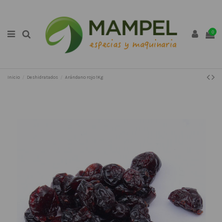
0
Inicio
Deshidratados
Arándano rojo 1Kg