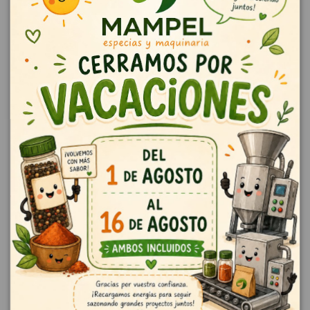
comprensión.
Arandano rojo entero sin sulfitos, y sin semillas .
Envase de 1Kg.
Descripción
Arándanos secos procedentes de arándanos frescos parcialmente
deshidratados de forma natural . Ideal para repostería, salsas, rellenos y
hamburguesas . Es uno de los alimentos con mayor contenido de
antioxidantes y aportan vitamina c, potasio y fibra. Ingredientes :
Arándanos, azúcar y aceite de girasol.
Detalles del producto