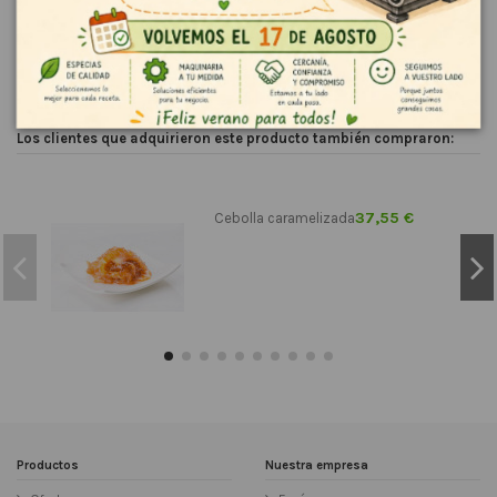
Reviews (0)
Los clientes que adquirieron este producto también compraron:
37,55 €
Cebolla caramelizada
Productos
Nuestra empresa