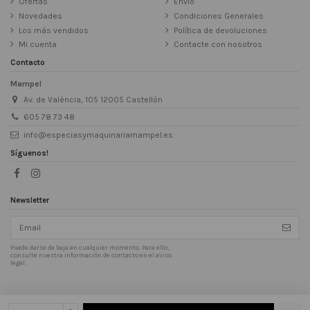
Ofertas
Envío
Novedades
Condiciones Generales
Los más vendidos
Política de devoluciones
Mi cuenta
Contacte con nosotros
Contacto
Mampel
Av. de València, 105 12005 Castellón
605 78 73 48
info@especiasymaquinariamampel.es
Síguenos!
Newsletter
Puede darse de baja en cualquier momento. Para ello,
consulte nuestra información de contacto en el aviso
legal.
Copyright 2020 Especias y maquinaria Mampel | Todos los derechos