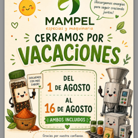
Mezcla de especias equilibrada para todos los usos
Descripción
La línea Pagani Chef Rub consiste en un formulación completa de
especias, hierbas secas, sal y azúcar de caña. Varía desde sabores
dulces y equilibrados, hasta los más sabrosos. Para un uso ideal, se
aconseja frotar el producto masajeando la caen antes de la cocción. De
esta forma, todos los ingredientes se absorben en profundidad y se
distribuyen uniformen te en la carne. durante la cocción, por reacción al
calor, el producto crea un compuesto blando y denso, gracias a ala
combinación de azúcares y sales, dando un sabor único y un
recubrimiento jugoso y sabroso a la carne. La combinación Pagani Dely Rub
es la más equilibrada para todos los usos. Dosificación. Frotar 50 grs* kg
Se recomienda utilizar el producto de la linea Rub después de la aplicación
de la Marinata Chef o Soft sobre sus preparaciones.