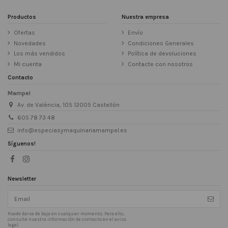
Productos
Nuestra empresa
Ofertas
Envío
Novedades
Condiciones Generales
Los más vendidos
Política de devoluciones
Mi cuenta
Contacte con nosotros
Contacto
Mampel
Av. de València, 105 12005 Castellón
605 78 73 48
info@especiasymaquinariamampel.es
Síguenos!
Newsletter
Puede darse de baja en cualquier momento. Para ello,
consulte nuestra información de contacto en el aviso
legal.