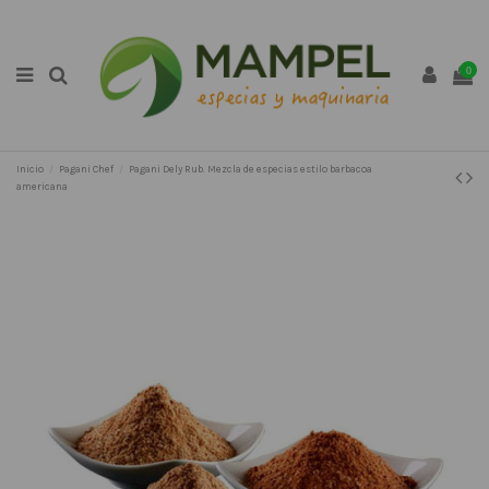
0
Inicio
Pagani Chef
Pagani Dely Rub. Mezcla de especias estilo barbacoa
americana