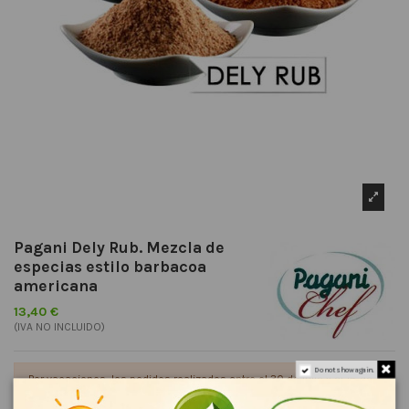
Pagani Dely Rub. Mezcla de
especias estilo barbacoa
americana
13,40 €
(IVA NO INCLUIDO)
Do not show again.
Por vacaciones, los pedidos realizados entre el 30 de julio y el 16 de
agosto se enviarán a partir del 17 de agosto. Gracias por vuestra
comprensión.