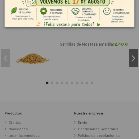
Los clientes que adquirieron este producto también compraron:
12,40 €
Semillas de Mostaza amarilla
Productos
Nuestra empresa
Ofertas
Envío
Novedades
Condiciones Generales
Los más vendidos
Política de devoluciones