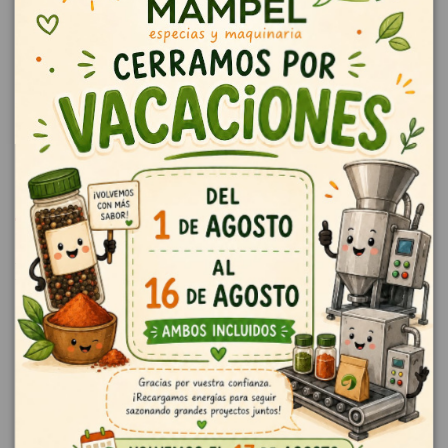
Pan irregular color naranja con sabor un toque ahumado y bacon
Descripción
Pan de sabor a beicon ahumado y color anaranjado. Compuesto por
fragmentos de pan de tamaño irregular. Innova en tus rebozados con
fantasía de color y aromatizaciones para distinguirse. El producto está
listo para el uso. Sin colorantes ni saborizantes artificiales. Para rebozar.
Presentacion 1 kg
Detalles del producto
Reviews (0)