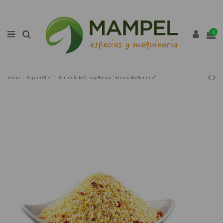
0
Inicio
Pagani Chef
Pan rallado Crispy Bacon " Ahumado Naranja"